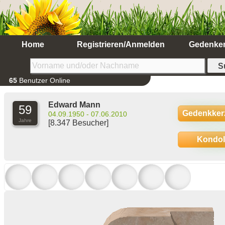
Home
Registrieren/Anmelden
Gedenke
65
Benutzer Online
Edward Mann
59
Gedenkker
04.09.1950 - 07.06.2010
Jahre
[8.347 Besucher]
Kondo