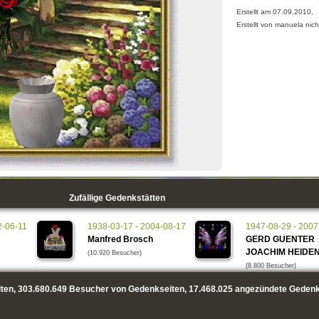
Erstellt am 07.09.2010,
Erstellt von manuela nich
Zufällige Gedenkstätten
2-06-11
1938-03-17 - 2004-08-17
1947-08-29 - 2007
Manfred Brosch
GERD GUENTER
JOACHIM HEIDE
(10.920 Besucher)
(8.800 Besucher)
ten,
303.680.649
Besucher von Gedenkseiten,
17.468.025
angezündete Gedenk