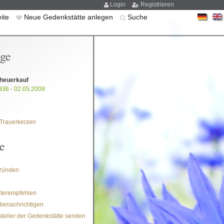
Login
Registrieren
eite
Neue Gedenkstätte anlegen
Suche
ige
Theuerkauf
936 - 02.05.2009
Trauerkerzen
e
zünden
iterempfehlen
benachrichtigen
steller der Gedenkstätte senden