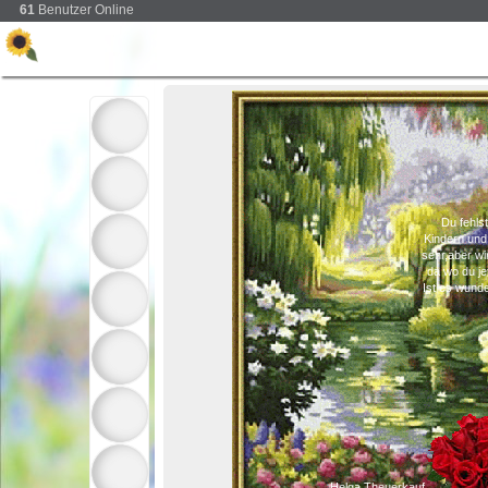
61
Benutzer Online
Du fehls
Kindern und 
sehr,aber wi
da wo du jet
Ist es wund
Helga Theuerkauf