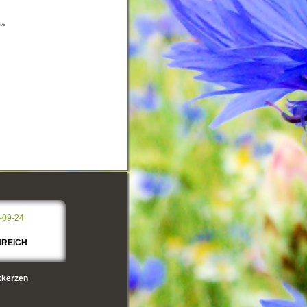
te
-09-24
NREICH
kerzen