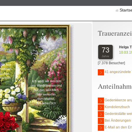
Starts
Traueranze
Helga 
73
10.03.1
Jahre
t den
[7.378 Besucher]
Mir hier
r wissen
41 angezündete 
zt bist.
erschön.
Ich weiß wir werden
Anteilnahm
uns Wiedersehen und
nur das läßt Mich
hier weiterhin
durchhalten.
Gedenkkerze an
Ich liebe Dich
Kondolenzbuch
Gedenkstätte we
Bei Änderungen 
E-Mail an den Er