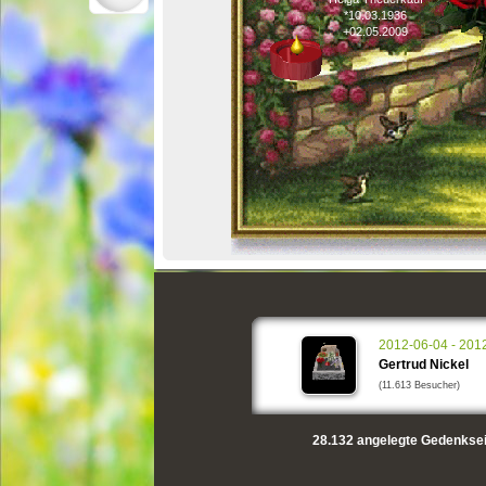
*10.03.1936
+02.05.2009
2012-06-04 - 201
Gertrud Nickel
(11.613 Besucher)
28.132
angelegte Gedenksei