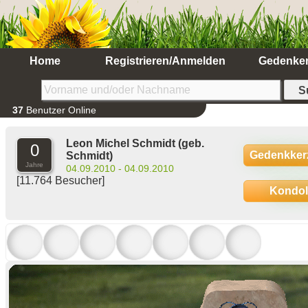
Home
Registrieren/Anmelden
Gedenke
37
Benutzer Online
Leon Michel Schmidt
(geb.
0
Gedenkker
Schmidt)
Jahre
04.09.2010 - 04.09.2010
[11.764 Besucher]
Kondo