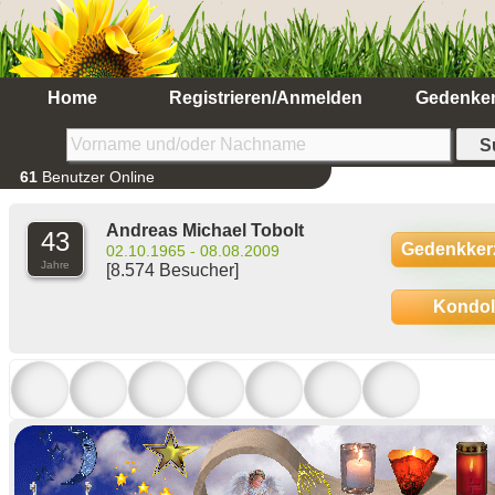
Home
Registrieren/Anmelden
Gedenke
61
Benutzer Online
Andreas Michael Tobolt
43
Gedenkker
02.10.1965 - 08.08.2009
Jahre
[8.574 Besucher]
Kondo