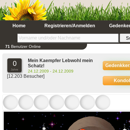
Home
Registrieren/Anmelden
Gedenke
71
Benutzer Online
Mein Kaempfer Lebwohl mein
0
Gedenkker
Schatz!
Jahre
24.12.2009 - 24.12.2009
[12.203 Besucher]
Kondo