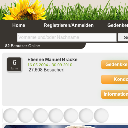
Home
Registrieren/Anmelden
Gedenke
82
Benutzer Online
Etienne Manuel Bracke
6
Gedenkke
16.05.2004 - 30.09.2010
Jahre
[27.608 Besucher]
Kondo
Informatio