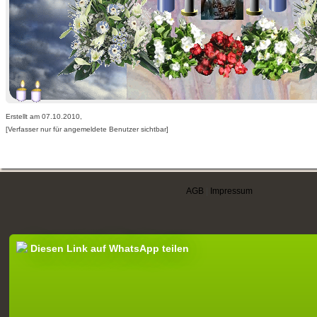
Erstellt am 07.10.2010,
[Verfasser nur für angemeldete Benutzer sichtbar]
AGB
|
Impressum
Diesen Link auf WhatsApp teilen