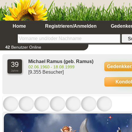
Home
Registrieren/Anmelden
Gedenke
42
Benutzer Online
Michael Ramus
(geb. Ramus)
39
Gedenkker
02.06.1960 - 18.08.1999
Jahre
[9.355 Besucher]
Kondo