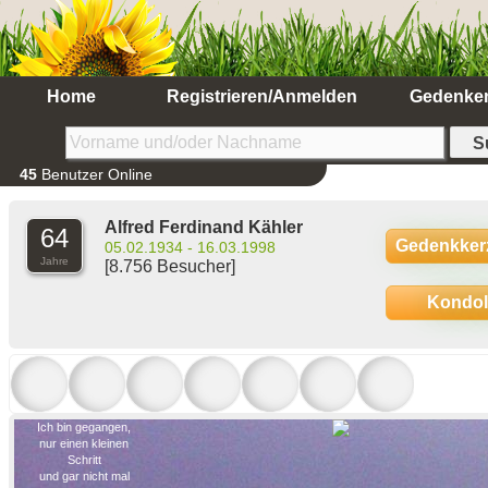
Home
Registrieren/Anmelden
Gedenke
45
Benutzer Online
Alfred Ferdinand Kähler
64
Gedenkker
05.02.1934 - 16.03.1998
Jahre
[8.756 Besucher]
Kondo
Ich bin gegangen,
nur einen kleinen
Schritt
und gar nicht mal