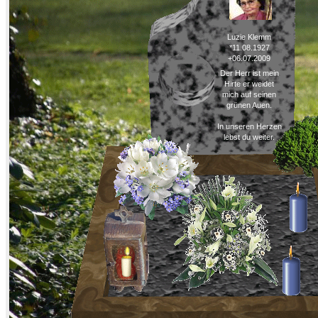
Luzie Klemm
*11.08.1927
+06.07.2009
Der Herr ist mein
Hirte er weidet
mich auf seinen
grünen Auen.
In unseren Herzen
lebst du weiter.