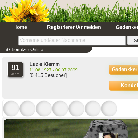
Home
Registrieren/Anmelden
Gedenke
67
Benutzer Online
Luzie Klemm
81
Gedenkker
11.08.1927 - 06.07.2009
Jahre
[8.415 Besucher]
Kondo