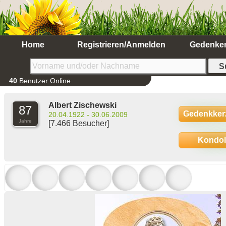
Home
Registrieren/Anmelden
Gedenke
40
Benutzer Online
Albert Zischewski
87
Gedenkker
20.04.1922 - 30.06.2009
Jahre
[7.466 Besucher]
Kondo