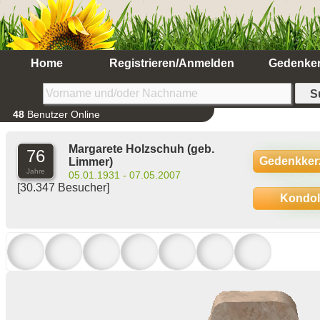
Home
Registrieren/Anmelden
Gedenke
48
Benutzer Online
Margarete Holzschuh
(geb.
76
Gedenkker
Limmer)
Jahre
05.01.1931 - 07.05.2007
[30.347 Besucher]
Kondo