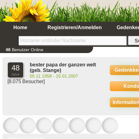
Home
Registrieren/Anmelden
Gedenke
48
Benutzer Online
bester papa der ganzen welt
48
Gedenkke
(geb. Stange)
Jahre
05.11.1958 - 15.01.2007
[8.075 Besucher]
Kondo
Informatio
bester papa der ganzen