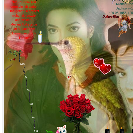
Nur vor dem Tod
Michael Jo
derer,die ich Liebe.
Jackson-Kol
Das gehen schmerzt
*29.08.1958-+25
nicht halb so,wie
das bleiben.
Meinen Tod sterbe
ich nur,aber mit
Deinem muß ich
Leben!
Mo.
Di.
Mi.
Do.
Fr.
Sa.