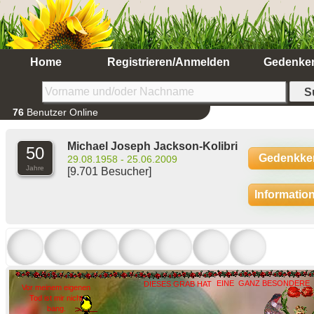
Home
Registrieren/Anmelden
Gedenke
76
Benutzer Online
Michael Joseph Jackson-Kolibri
50
Gedenkke
29.08.1958 - 25.06.2009
Jahre
[9.701 Besucher]
Informatio
EINE
GANZ BESONDERE
DIESES GRAB HAT
Vor meinem eigenen
Tod ist mir nicht
bang.