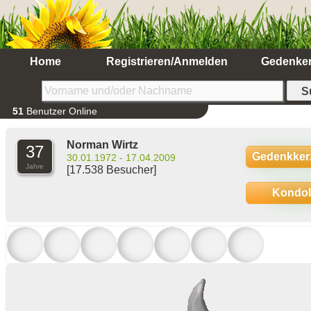
Home
Registrieren/Anmelden
Gedenke
51
Benutzer Online
Norman Wirtz
37
Gedenkker
30.01.1972 - 17.04.2009
Jahre
[17.538 Besucher]
Kondo