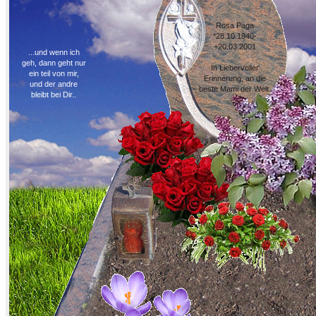
Rosa Paga
*28.10.1940-
+20.03.2001
...und wenn ich
geh, dann geht nur
In Liebervoller
ein teil von mir,
Erinnerung, an die
und der andre
beste Mami der Welt.
bleibt bei Dir..