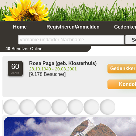
Home
Registrieren/Anmelden
Gedenke
40
Benutzer Online
Rosa Paga
(geb. Klosterhuis)
60
Gedenkker
28.10.1940 - 20.03.2001
Jahre
[9.178 Besucher]
Kondo