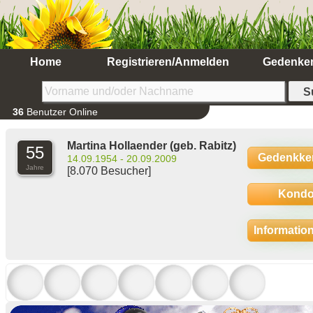
Home
Registrieren/Anmelden
Gedenke
36
Benutzer Online
Martina Hollaender
(geb. Rabitz)
55
Gedenkke
14.09.1954 - 20.09.2009
Jahre
[8.070 Besucher]
Kondo
Informatio