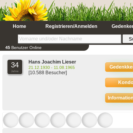
Home
Registrieren/Anmelden
Gedenke
45
Benutzer Online
Hans Joachim Lieser
34
Gedenkke
21.12.1930 - 11.08.1965
Jahre
[10.588 Besucher]
Kondo
Informatio