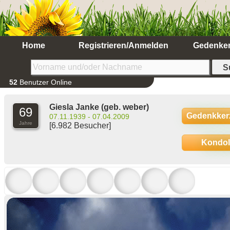
Home
Registrieren/Anmelden
Gedenke
52
Benutzer Online
Giesla Janke
(geb. weber)
69
Gedenkker
07.11.1939 - 07.04.2009
Jahre
[6.982 Besucher]
Kondo