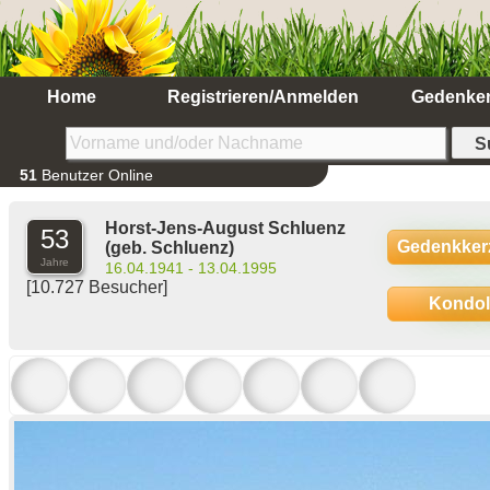
Home
Registrieren/Anmelden
Gedenke
51
Benutzer Online
Horst-Jens-August Schluenz
53
Gedenkker
(geb. Schluenz)
Jahre
16.04.1941 - 13.04.1995
[10.727 Besucher]
Kondo