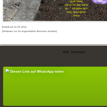
guter Vater
warst:"Ja das warst
du..." Ich habe dich
Lieb, Papa deine
Heike
Erstellt am 11.05.2011,
[Verfasser nur für angemeldete Benutzer sichtbar]
AGB
|
Impressum
Diesen Link auf WhatsApp teilen