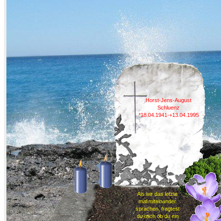
Horst-Jens-August
Schluenz
*18.04.1941-+13.04.1995
Papa, ich habe dich
sehr lieb!
Als wir das letzte
mal miteinander
sprachen, fragtest
du mich ob du ein