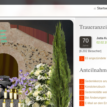
Starts
Traueranze
Kaiser-
mann
.1939-
Jutta 
70
3.2009
02.02.1
Jahre
[8.202 Besucher]
83 angezündete 
Anteilnahm
Gedenkkerze an
Kondolenzbuch
Gedenkstätte we
Bei Änderungen 
E-Mail an den Er