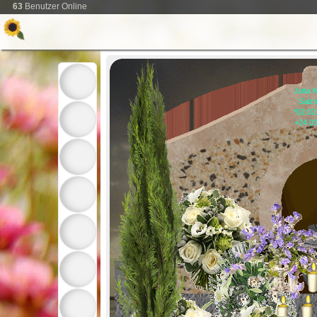
63
Benutzer Online
Jutta 
Salz
*02.02
+24.0