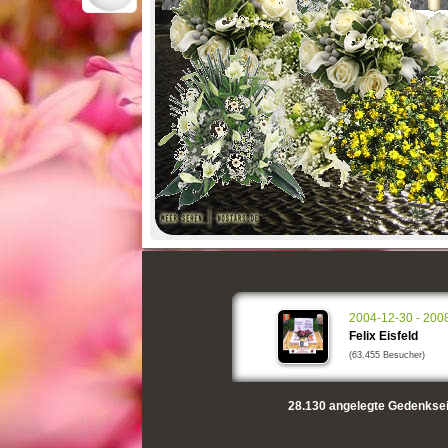
2004-12-30 - 200
Felix Eisfeld
(63.455 Besucher)
28.130
angelegte Gedenksei