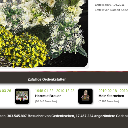
Erstellt am 07.06.2011,
Erstellt von Norbert Kaise
Zufällige Gedenkstätten
8-03-26
1948-01-22 - 2010-12-28
2010-02-18 - 2010
Hartmut Breuer
Mein Sternchen
(20.840 Besucher)
(7.297 Besucher)
ten,
303.545.807
Besucher von Gedenkseiten,
17.467.234
angezündete Gedenk