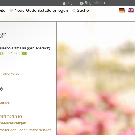
Login
Registrieren
eite
Neue Gedenkstätte anlegen
Suche
ige
Kaiser-Salzmann
(geb. Pietsch)
939 - 24.03.2009
Trauerkerzen
e
zünden
iterempfehlen
benachrichtigen
steller der Gedenkstätte senden