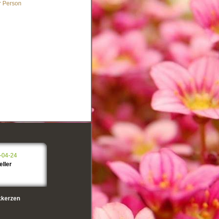
r Person
-04-24
eller
kerzen