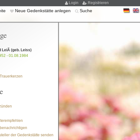
Login
Registrieren
eite
Neue Gedenkstätte anlegen
Suche
ige
 LeiÃ
(geb. Leiss)
952 - 01.08.1984
Trauerkerzen
e
zünden
iterempfehlen
benachrichtigen
steller der Gedenkstätte senden