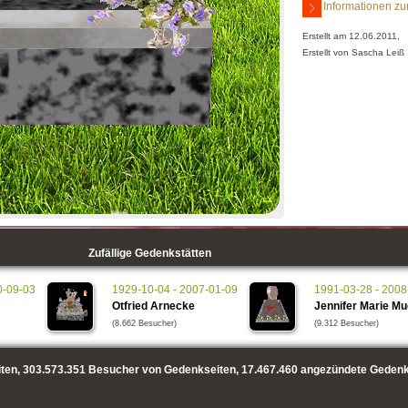
Informationen zu
Erstellt am 12.06.2011,
Erstellt von Sascha Leiß
Zufällige Gedenkstätten
0-09-03
1929-10-04 - 2007-01-09
1991-03-28 - 2008
Otfried Arnecke
Jennifer Marie Mu
(8.662 Besucher)
(9.312 Besucher)
ten,
303.573.351
Besucher von Gedenkseiten,
17.467.460
angezündete Gedenk