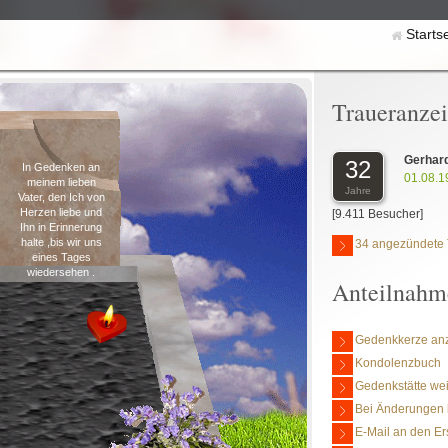
Starts
Traueranze
Gerhard
32
In Gedenken an
01.08.1
meinem lieben
Jahre
Vater, den Ich von
Herzen liebe und
[9.411 Besucher]
Ihn in Erinnerung
halte ,bis wir uns
34 angezündete 
eines Tages
wiedersehen .
Anteilnahm
Gedenkkerze an
Kondolenzbuch
Gedenkstätte we
Bei Änderungen 
E-Mail an den Er