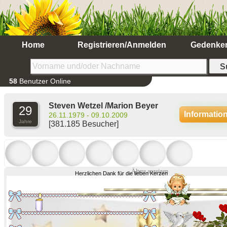
Home
Registrieren/Anmelden
Gedenke
58
Benutzer Online
Steven Wetzel /Marion Beyer
29
Informatio
26.11.1979 - 09.10.2009
Jahre
[381.185 Besucher]
Ältere anzeigen
Herzlichen Dank für die lieben Kerzen