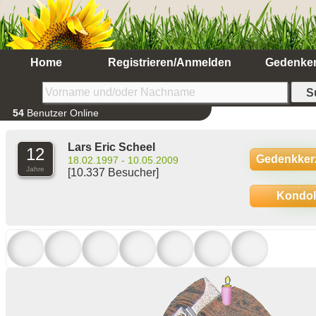
Home
Registrieren/Anmelden
Gedenke
54
Benutzer Online
Lars Eric Scheel
12
Gedenkker
18.02.1997 - 10.05.2009
Jahre
[10.337 Besucher]
Kondo