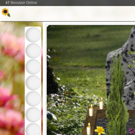
47
Benutzer Online
*24.
M
*27.