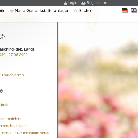
Login
Registrieren
eite
Neue Gedenkstätte anlegen
Suche
ige
asching
(geb. Lang)
930 - 07.06.2009
 Trauerkerzen
e
zünden
iterempfehlen
benachrichtigen
steller der Gedenkstätte senden