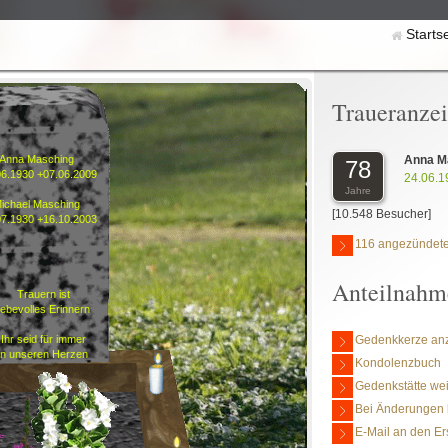
Starts
Traueranze
Anna M
Anna Masching
78
06.1930 +07.06.2009
24.06.1
Jahre
ichael Masching
[10.548 Besucher]
07.1930 +16.10.2003
116 angezündete
Anteilnahm
Trauern ist
liebevolles Erinnern
Gedenkkerze an
Ihr seid für immer
in unseren Herzen
Kondolenzbuch
Gedenkstätte we
Bei Änderungen 
E-Mail an den Er