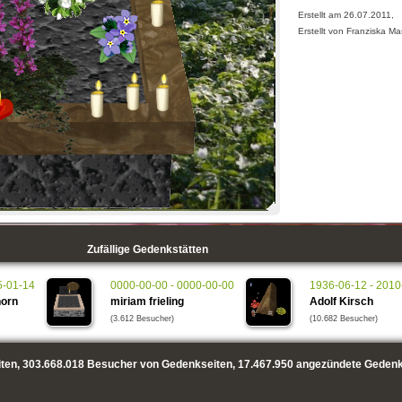
Erstellt am 26.07.2011,
Erstellt von Franziska M
Zufällige Gedenkstätten
5-01-14
0000-00-00 - 0000-00-00
1936-06-12 - 2010
horn
miriam frieling
Adolf Kirsch
(3.612 Besucher)
(10.682 Besucher)
ten,
303.668.018
Besucher von Gedenkseiten,
17.467.950
angezündete Gedenk