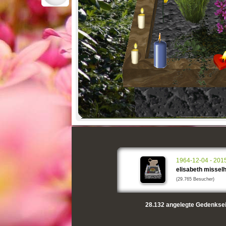
1964-12-04 - 201
elisabeth missel
(29.765 Besucher)
28.132
angelegte Gedenksei