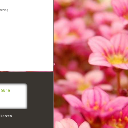
asching
-06-19
kerzen