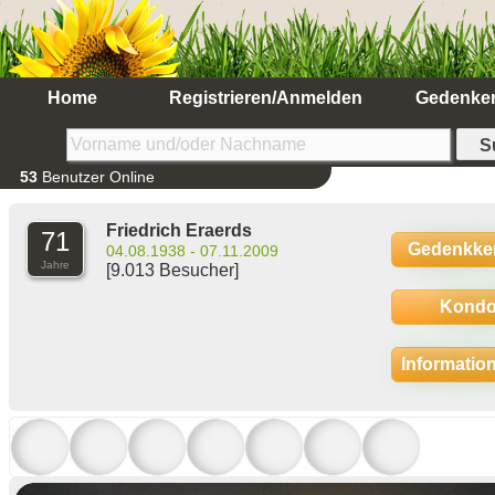
Home
Registrieren/Anmelden
Gedenke
53
Benutzer Online
Friedrich Eraerds
71
Gedenkke
04.08.1938 - 07.11.2009
Jahre
[9.013 Besucher]
Kondo
Informatio