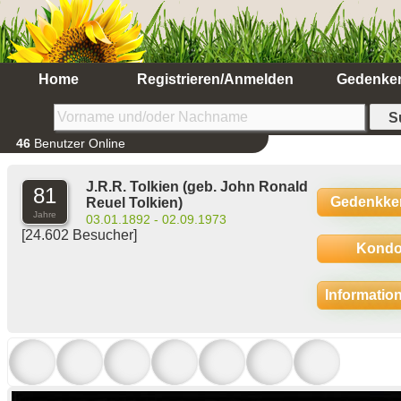
Home
Registrieren/Anmelden
Gedenke
46
Benutzer Online
J.R.R. Tolkien
(geb. John Ronald
81
Gedenkke
Reuel Tolkien)
Jahre
03.01.1892 - 02.09.1973
[24.602 Besucher]
Kondo
Informatio