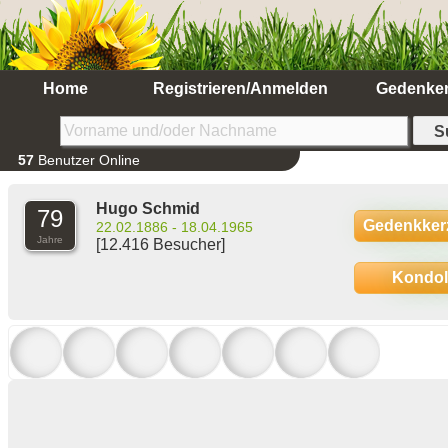
Home
Registrieren/Anmelden
Gedenke
57
Benutzer Online
Hugo Schmid
79
Gedenkker
22.02.1886 - 18.04.1965
Jahre
[12.416 Besucher]
Kondo