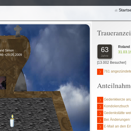
Starts
Traueranze
Roland
63
and Simon
31.03.1
946-+29.05.2009
Jahre
[13.002 Besucher]
761 angezündete
Anteilnahm
Gedenkkerze an
Kondolenzbuch
Gedenkstätte we
Bei Änderungen 
E-Mail an den Er