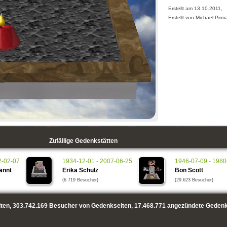
Erstellt am 13.10.2011,
Erstellt von Michael Pir
Zufällige Gedenkstätten
2-02-07
1934-12-01 - 2007-06-25
1946-07-09 - 1980
annt
Erika Schulz
Bon Scott
(6.719 Besucher)
(29.623 Besucher)
ten,
303.742.169
Besucher von Gedenkseiten,
17.468.771
angezündete Gedenk