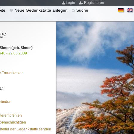
Login
Registrieren
eite
Neue Gedenkstätte anlegen
Suche
ige
 Simon
(geb. Simon)
946 - 29.05.2009
 Trauerkerzen
e
zünden
iterempfehlen
benachrichtigen
steller der Gedenkstätte senden