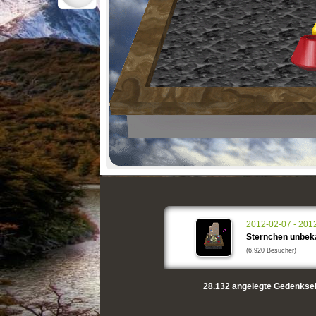
2012-02-07 - 201
Sternchen unbek
(6.920 Besucher)
28.132
angelegte Gedenksei