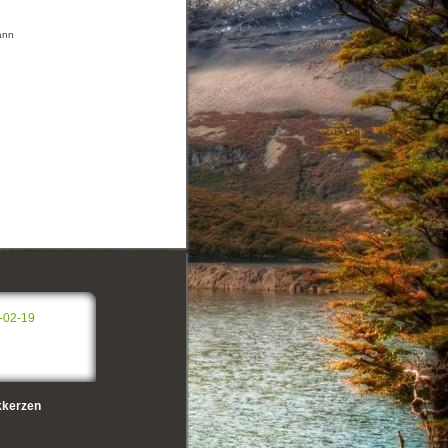
mann
-02-19
kerzen