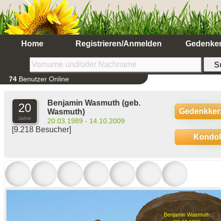
Home
Registrieren/Anmelden
Gedenke
74
Benutzer Online
Benjamin Wasmuth
(geb.
20
Gedenkker
Wasmuth)
Jahre
20.03.1989 - 14.10.2009
[9.218 Besucher]
Kondo
Benjamin Wasmuth