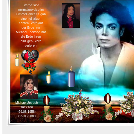
Sterne sind
normalerweise im
Himmel, aber es gab
einen einzigen
echten Stern auf
der Erde  mit
Michael Jackson hat
die Erde ihren
einzigen Stern
verloren!
Michael,Joseph
Jackson
*29.08.1958-
+25.06.2009