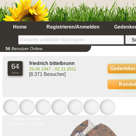
Home
Registrieren/Anmelden
Gedenke
56
Benutzer Online
friedrich bittelbrunn
64
Gedenkker
25.06.1947 - 02.11.2011
Jahre
[8.371 Besucher]
Kondo
friedrich bittelbrunn
*25.06.1947-+02.11.2011