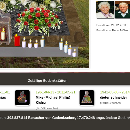
Erstellt am 26.12.2011,
Erstellt von Peter Müller
Zufällige Gedenkstätten
1-11-01
1961-04-13 - 2011-05-21
1942-05-06 - 2014
rias
Mike (Michael Phillip)
dieter schneider
Kleinz
(9.010 Besucher)
(14.723 Besucher)
ten,
303.837.814
Besucher von Gedenkseiten,
17.470.248
angezündete Gedenk