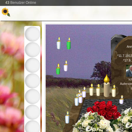
43
Benutzer Online
Ann
*11.7.191
*17.9
Ic
Auferst