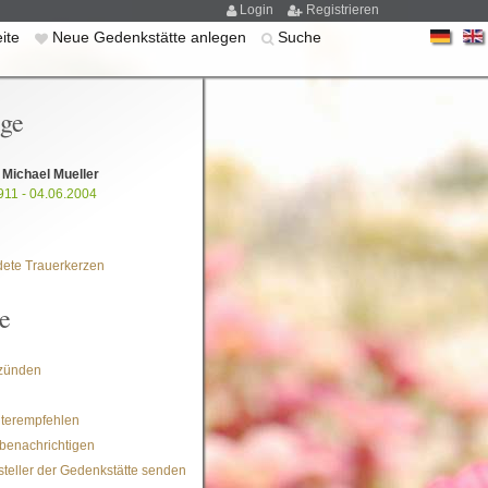
Login
Registrieren
eite
Neue Gedenkstätte anlegen
Suche
ige
 Michael Mueller
911 - 04.06.2004
ete Trauerkerzen
e
zünden
iterempfehlen
benachrichtigen
steller der Gedenkstätte senden