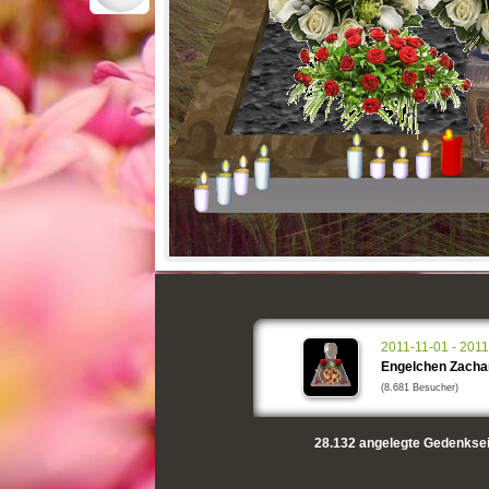
2011-11-01 - 201
Engelchen Zacha
(8.681 Besucher)
28.132
angelegte Gedenksei