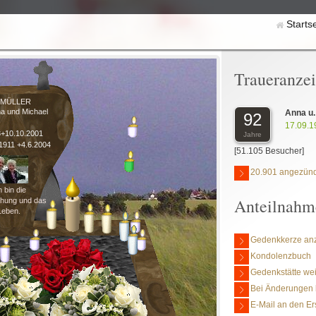
Starts
Traueranze
MÜLLER
a und Michael
Anna u.
92
17.09.1
3+10.10.2001
Jahre
.1911 +4.6.2004
[51.105 Besucher]
20.901 angezünd
h bin die
Anteilnahm
ehung und das
Leben.
Gedenkkerze an
Kondolenzbuch
Gedenkstätte we
Bei Änderungen 
E-Mail an den Er