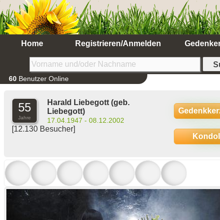
Home
Registrieren/Anmelden
Gedenke
60
Benutzer Online
Harald Liebegott
(geb.
55
Gedenkker
Liebegott)
Jahre
17.04.1947 - 08.12.2002
[12.130 Besucher]
Kondo