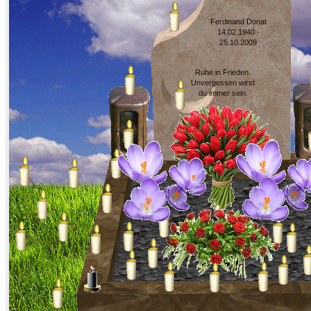
Ferdinand Donat
14.02.1940 -
25.10.2009
Ruhe in Frieden.
Unvergessen wirst
du immer sein.