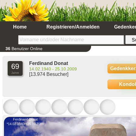
Home
Registrieren/Anmelden
Gedenke
36
Benutzer Online
Ferdinand Donat
69
Gedenkker
14.02.1940 - 25.10.2009
Jahre
[13.974 Besucher]
Kondo
Ferdinand Donat
*14.02.1940-+25.10.2009