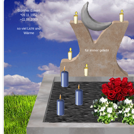
Günther Eckert
*09.11.1952
+11.08.2009
so viel Licht und
Wärme
für immer geliebt