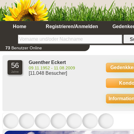
Home
Registrieren/Anmelden
Gedenke
73
Benutzer Online
Guenther Eckert
56
Gedenkke
09.11.1952 - 11.08.2009
Jahre
[11.048 Besucher]
Kondo
Informatio