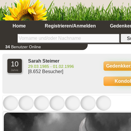
Home
Registrieren/Anmelden
Gedenke
34
Benutzer Online
Sarah Steimer
10
Gedenkker
29.03.1985 - 01.02.1996
Jahre
[8.652 Besucher]
Kondo