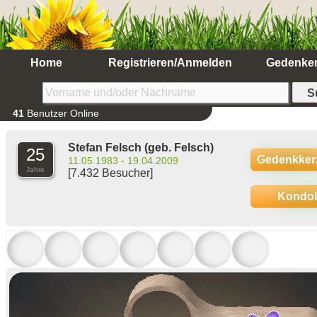
Home
Registrieren/Anmelden
Gedenke
41
Benutzer Online
Stefan Felsch
(geb. Felsch)
25
Gedenkker
11.05.1983 - 19.04.2009
Jahre
[7.432 Besucher]
Kondo