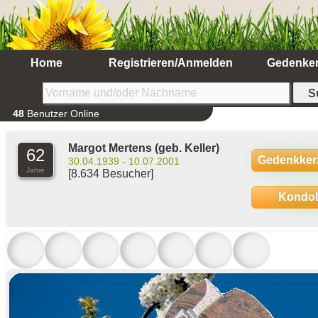
Home
Registrieren/Anmelden
Gedenke
48
Benutzer Online
Margot Mertens
(geb. Keller)
62
Gedenkker
30.04.1939 - 10.07.2001
Jahre
[8.634 Besucher]
Kondo