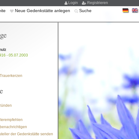
Login
Registrieren
eite
Neue Gedenkstätte anlegen
Suche
ige
hulz
916 - 05.07.2003
Trauerkerzen
e
zünden
iterempfehlen
benachrichtigen
steller der Gedenkstätte senden