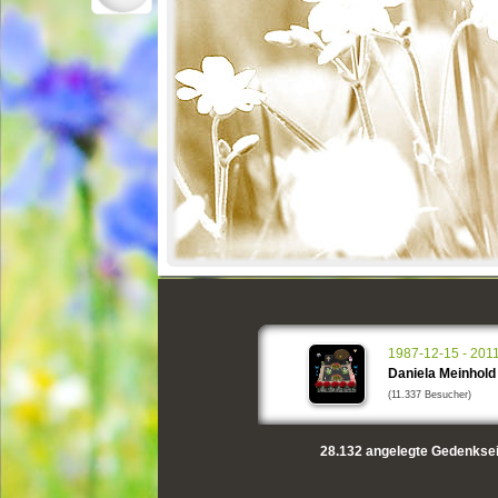
1987-12-15 - 201
Daniela Meinhold
(11.337 Besucher)
28.132
angelegte Gedenksei