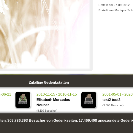
Erstellt am 27.09.2012,
Erstellt von Monique Sch
Zufällige Gedenkstätten
1-06-21
2010-11-15 - 2010-11-15
2001-05-01 - 2020
Elisabeth Mercedes
test2 test2
Neuner
(3.060 Besucher)
(8.110 Besucher)
ten,
303.786.393
Besucher von Gedenkseiten,
17.469.408
angezündete Gedenk