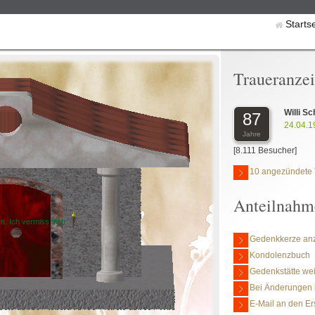
Starts
Traueranze
Willi Sc
87
24.04.1
Jahre
[8.111 Besucher]
10 angezündete 
Anteilnahm
n. Ich vermiss dich
Gedenkkerze an
Kondolenzbuch
Gedenkstätte we
Bei Änderungen 
E-Mail an den Er