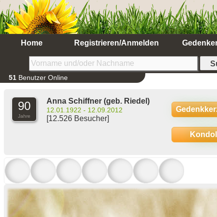
Home
Registrieren/Anmelden
Gedenke
51
Benutzer Online
Anna Schiffner
(geb. Riedel)
90
Gedenkker
12.01.1922 - 12.09.2012
Jahre
[12.526 Besucher]
Kondo