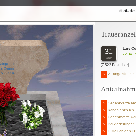
Starts
Traueranze
Lars O
31
22.04.1
Jahre
vergessen
[7.523 Besucher]
rs Oemus
77 - 2009
21 angezündete 
Anteilnahm
Gedenkkerze an
Kondolenzbuch
Gedenkstätte we
Bei Änderungen 
E-Mail an den Er