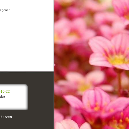
Wegener
-10-22
nder
kerzen