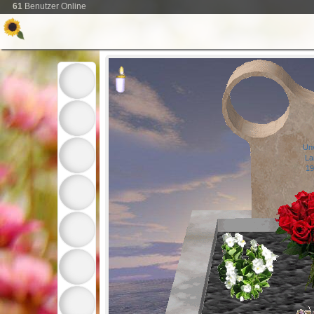
61
Benutzer Online
Un
La
19