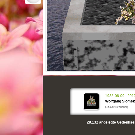
1938-08-09 - 201
Wolfgang Slomsk
(15.439 Besucher)
28.132
angelegte Gedenksei