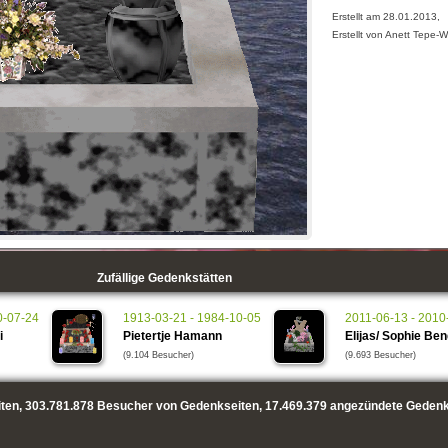
Erstellt am 28.01.2013,
Erstellt von Anett Tepe-
Zufällige Gedenkstätten
0-07-24
1913-03-21 - 1984-10-05
2011-06-13 - 2010
i
Pietertje Hamann
Elijas/ Sophie Be
(9.104 Besucher)
(9.693 Besucher)
ten,
303.781.878
Besucher von Gedenkseiten,
17.469.379
angezündete Gedenk