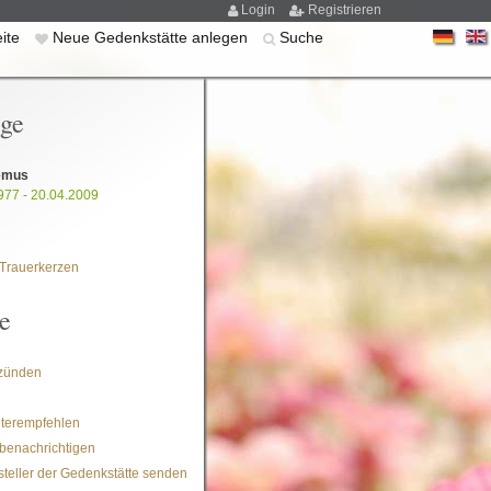
Login
Registrieren
eite
Neue Gedenkstätte anlegen
Suche
ige
emus
977 - 20.04.2009
Trauerkerzen
e
zünden
iterempfehlen
benachrichtigen
steller der Gedenkstätte senden