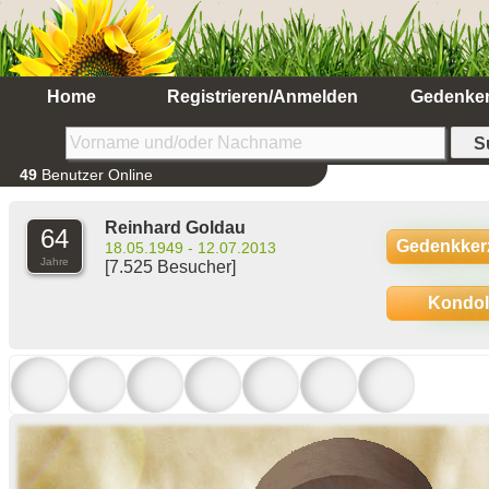
Home
Registrieren/Anmelden
Gedenke
49
Benutzer Online
Reinhard Goldau
64
Gedenkker
18.05.1949 - 12.07.2013
Jahre
[7.525 Besucher]
Kondo