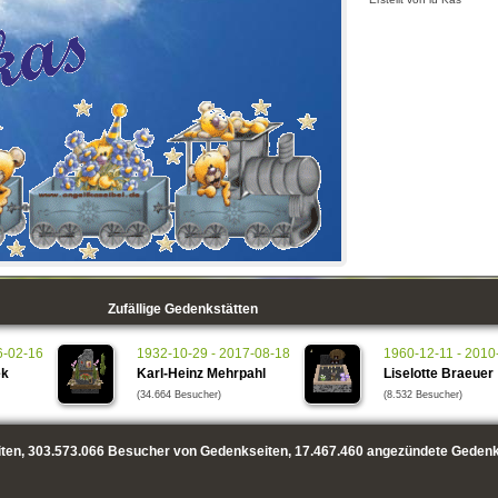
Zufällige Gedenkstätten
6-02-16
1932-10-29 - 2017-08-18
1960-12-11 - 2010
ek
Karl-Heinz Mehrpahl
Liselotte Braeuer
(34.664 Besucher)
(8.532 Besucher)
ten,
303.573.066
Besucher von Gedenkseiten,
17.467.460
angezündete Gedenk