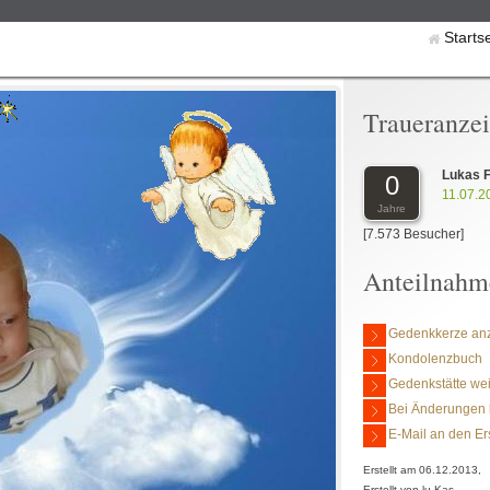
Starts
Traueranze
Lukas F
0
11.07.2
Jahre
[7.573 Besucher]
Anteilnahm
Gedenkkerze an
Kondolenzbuch
Gedenkstätte we
Bei Änderungen 
E-Mail an den Er
Erstellt am 06.12.2013,
Erstellt von lu Kas