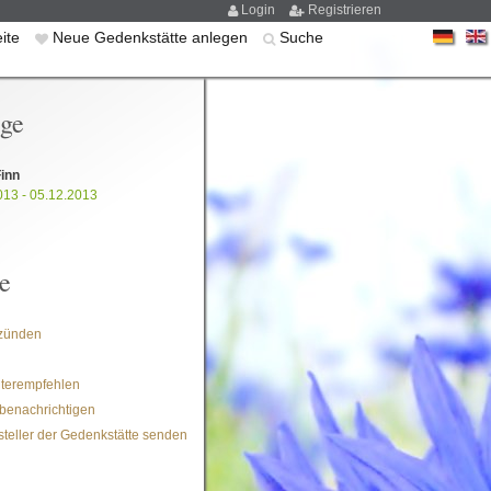
Login
Registrieren
eite
Neue Gedenkstätte anlegen
Suche
ige
inn
013 - 05.12.2013
e
zünden
iterempfehlen
benachrichtigen
steller der Gedenkstätte senden