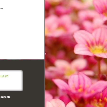
rer
-03-05
kerzen