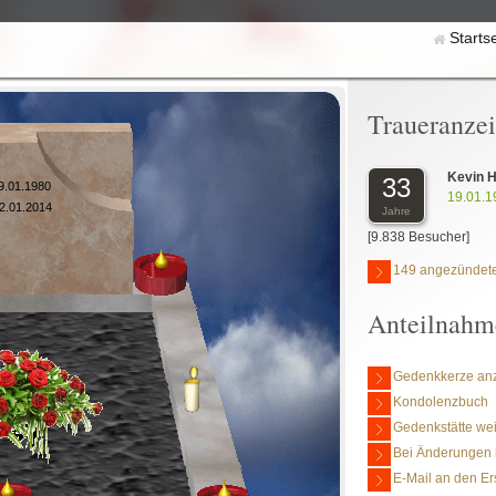
Starts
Traueranze
Kevin H
33
9.01.1980
19.01.1
2.01.2014
Jahre
[9.838 Besucher]
149 angezündete
Anteilnahm
Gedenkkerze an
Kondolenzbuch
Gedenkstätte we
Bei Änderungen 
E-Mail an den Er