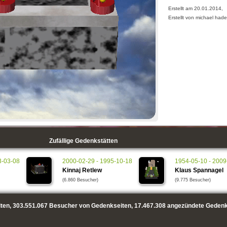
Erstellt am 20.01.2014,
Erstellt von michael hade
Zufällige Gedenkstätten
3-03-08
2000-02-29 - 1995-10-18
1954-05-10 - 2009
Kinnaj Retlew
Klaus Spannagel
(6.860 Besucher)
(9.775 Besucher)
ten,
303.551.067
Besucher von Gedenkseiten,
17.467.308
angezündete Gedenk