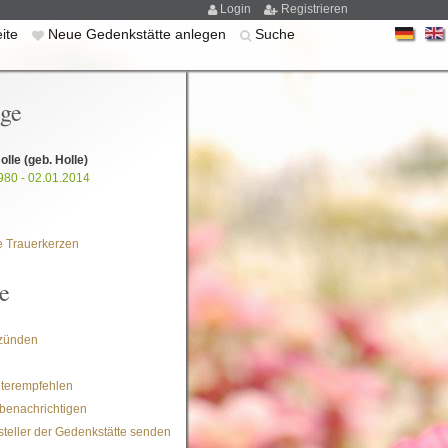
Login
Registrieren
eite
Neue Gedenkstätte anlegen
Suche
ige
olle
(geb. Holle)
980 - 02.01.2014
 Trauerkerzen
e
zünden
iterempfehlen
benachrichtigen
steller der Gedenkstätte senden