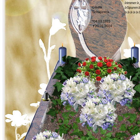
✰immer✰,
Gisela
✰Spuren✰
Schapzeck
✰✰✰✰✰
*04.03.1923
✝20.01.2014