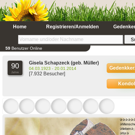
Home
Registrieren/Anmelden
Gedenke
59
Benutzer Online
Gisela Schapzeck
(geb. Müller)
90
Gedenkker
04.03.1923 - 20.01.2014
Jahre
[7.932 Besucher]
Kondo
✰✰✰✰✰
✰Mensche
✰lieben✰,
✰für✰