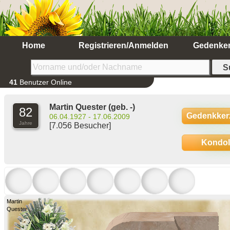
Home
Registrieren/Anmelden
Gedenke
41
Benutzer Online
Martin Quester
(geb. -)
82
Gedenkker
06.04.1927 - 17.06.2009
Jahre
[7.056 Besucher]
Kondo
Martin
Quester