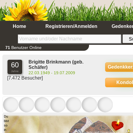
Home
Registrieren/Anmelden
Gedenke
71
Benutzer Online
Brigitte Brinkmann
(geb.
60
Gedenkker
Schäfer)
Jahre
22.03.1949 - 19.07.2009
[7.472 Besucher]
Kondo
Du
bist
so
in
Geliebt und Unvergessen