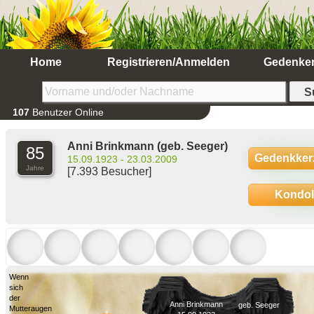
Home
Registrieren/Anmelden
Gedenke
107
Benutzer Online
Anni Brinkmann
(geb. Seeger)
85
Gedenkker
15.09.1923 - 23.03.2009
Jahre
[7.393 Besucher]
Kondo
Wenn
sich
der
Anni Brinkmann
geb. Seeger
Mutteraugen