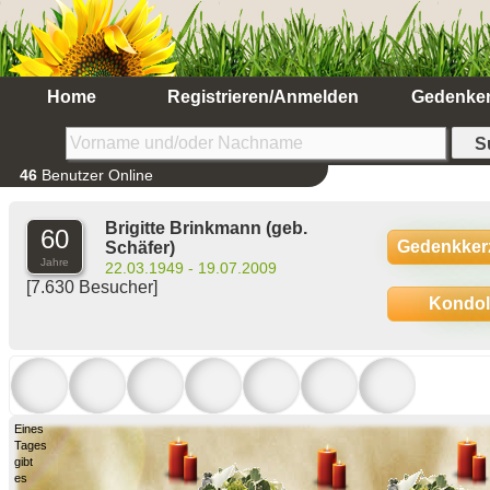
Home
Registrieren/Anmelden
Gedenke
46
Benutzer Online
Brigitte Brinkmann
(geb.
60
Gedenkker
Schäfer)
Jahre
22.03.1949 - 19.07.2009
[7.630 Besucher]
Kondo
Eines
Tages
gibt
es