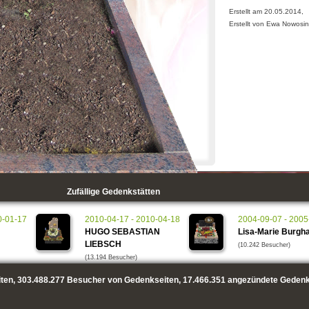
Erstellt am 20.05.2014,
Erstellt von Ewa Nowosin
Zufällige Gedenkstätten
0-01-17
2010-04-17 - 2010-04-18
2004-09-07 - 2005
HUGO SEBASTIAN
Lisa-Marie Burgha
LIEBSCH
(10.242 Besucher)
(13.194 Besucher)
ten,
303.488.277
Besucher von Gedenkseiten,
17.466.351
angezündete Gedenk