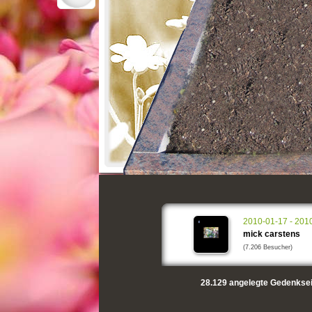
2010-01-17 - 201
mick carstens
(7.206 Besucher)
28.129
angelegte Gedenksei