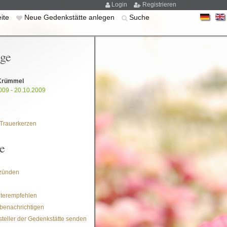
Login
Registrieren
eite
Neue Gedenkstätte anlegen
Suche
ige
Krümmel
009 - 20.10.2009
Trauerkerzen
e
zünden
iterempfehlen
benachrichtigen
steller der Gedenkstätte senden