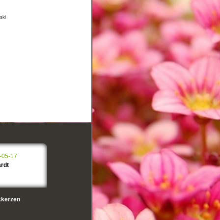
ski
-05-17
rdt
kerzen